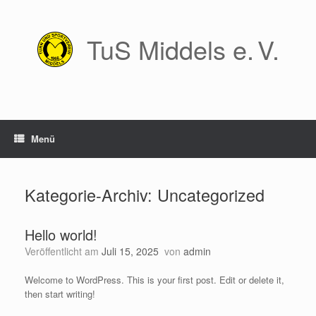
Zum
Inhalt
springen
TuS Middels e. V.
Menü
Kategorie-Archiv:
Uncategorized
Hello world!
Veröffentlicht am
Juli 15, 2025
von
admin
Welcome to WordPress. This is your first post. Edit or delete it,
then start writing!