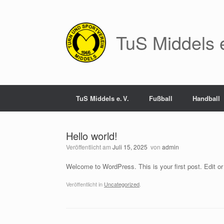
Zum
Inhalt
springen
TuS Middels e
TuS Middels e. V.
Fußball
Handball
Hello world!
Veröffentlicht am
Juli 15, 2025
von
admin
Welcome to WordPress. This is your first post. Edit or d
Veröffentlicht in
Uncategorized
.