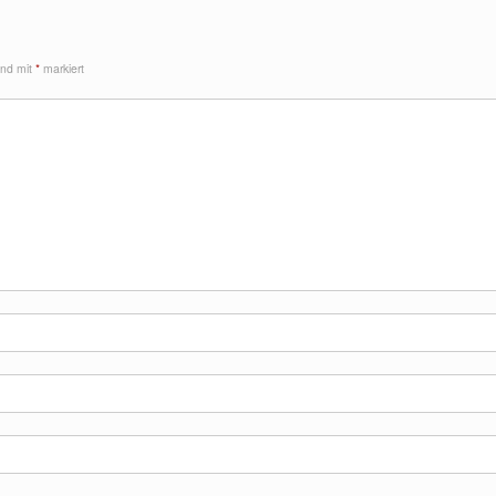
sind mit
*
markiert